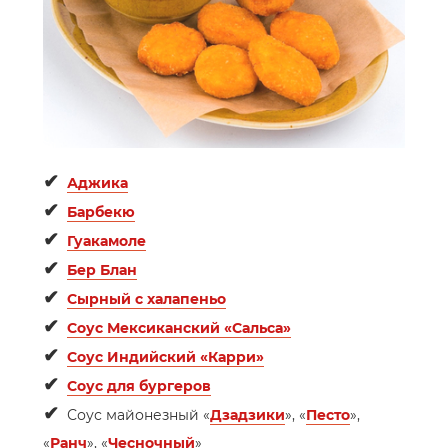
✔
Аджика
✔
Барбекю
✔
Гуакамоле
✔
Бер Блан
✔
Сырный с халапеньо
✔
Соус Мексиканский «Сальса»
✔
Соус Индийский «Карри»
✔
Соус для бургеров
✔
Соус майонезный «
Дзадзики
», «
Песто
»,
«
Ранч
», «
Чесночный
»