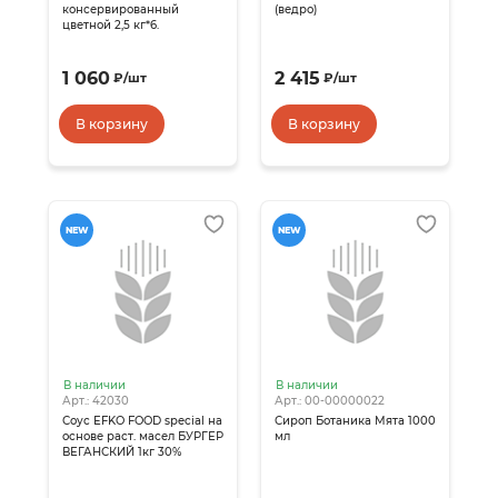
консервированный
(ведро)
цветной 2,5 кг*6.
1 060
2 415
₽
/
шт
₽
/
шт
В корзину
В корзину
NEW
NEW
В наличии
В наличии
Арт.: 42030
Арт.: 00-00000022
Соус EFKO FOOD special на
Сироп Ботаника Мята 1000
основе раст. масел БУРГЕР
мл
ВЕГАНСКИЙ 1кг 30%