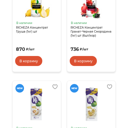
В наличии
В наличии
RICHEZA Концентрат
RICHEZA Концентрат
Груша (1кг) шт
Гранат-Черная Смородина
(1кг) шт (6шт/кор)
870
736
₽
/
шт
₽
/
шт
В корзину
В корзину
NEW
NEW