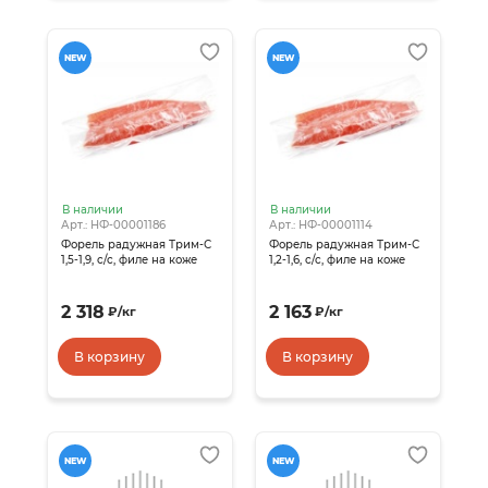
NEW
NEW
В наличии
В наличии
Арт.: НФ-00001186
Арт.: НФ-00001114
Форель радужная Трим-С
Форель радужная Трим-С
1,5-1,9, с/с, филе на коже
1,2-1,6, с/с, филе на коже
2 318
2 163
₽
/
кг
₽
/
кг
В корзину
В корзину
NEW
NEW