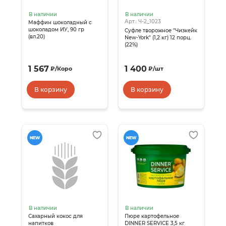
В наличии
В наличии
Арт.: Ч-2_1023
Маффин шоколадный с
шоколадом ИУ, 90 гр
Суфле творожное "Чизкейк
(вл.20)
New-York" (1,2 кг) 12 порц.
(22%)
1 567
1 400
₽
/
Коро
₽
/
шт
В корзину
В корзину
NEW
NEW
В наличии
В наличии
Сахарный кокос для
Пюре картофельное
напитков
DINNER SERVICE 3,5 кг