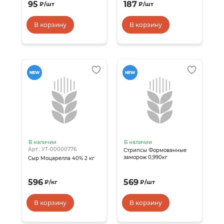
95
187
₽
/
шт
₽
/
шт
В корзину
В корзину
NEW
NEW
В наличии
В наличии
Арт.: УТ-00000776
Стрипсы Формованные
заморож 0,990кг
Сыр Моцарелла 40% 2 кг
596
569
₽
/
кг
₽
/
шт
В корзину
В корзину