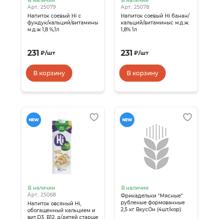
В наличии
В наличии
Арт.: 25079
Арт.: 25078
Напиток соевый Hi с
Напиток соевый Hi банан/
фундук/кальций/витамины
кальций/витаминыс м.д.ж.
м.д.ж 1,8 %,1л
1,8% 1л
231
231
₽
/
шт
₽
/
шт
В корзину
В корзину
NEW
NEW
В наличии
В наличии
Арт.: 25068
Фрикадельки "Мясные"
рубленые формованные
Напиток овсяный Hi,
2,5 кг ВкусОн (4шт/кор)
обогащенный кальцием и
вит.D3, В12, д/детей старше