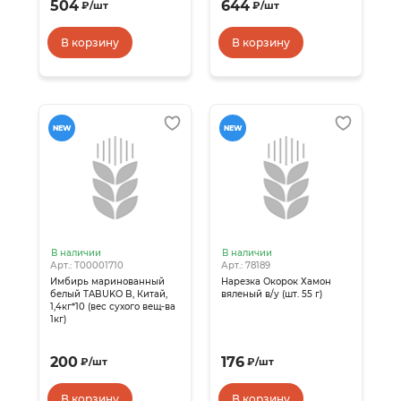
504
644
₽
/
шт
₽
/
шт
В корзину
В корзину
NEW
NEW
В наличии
В наличии
Арт.: Т00001710
Арт.: 78189
Имбирь маринованный
Нарезка Окорок Хамон
белый TABUKO B, Китай,
вяленый в/у (шт. 55 г)
1,4кг*10 (вес сухого вещ-ва
1кг)
200
176
₽
/
шт
₽
/
шт
В корзину
В корзину