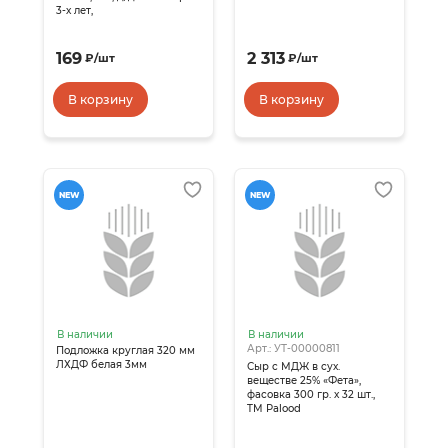
3-х лет,
169
2 313
₽
/
шт
₽
/
шт
В корзину
В корзину
NEW
NEW
В наличии
В наличии
Арт.: УТ-00000811
Подложка круглая 320 мм
ЛХДФ белая 3мм
Сыр с МДЖ в сух.
веществе 25% «Фета»,
фасовка 300 гр. х 32 шт.,
TM Palood