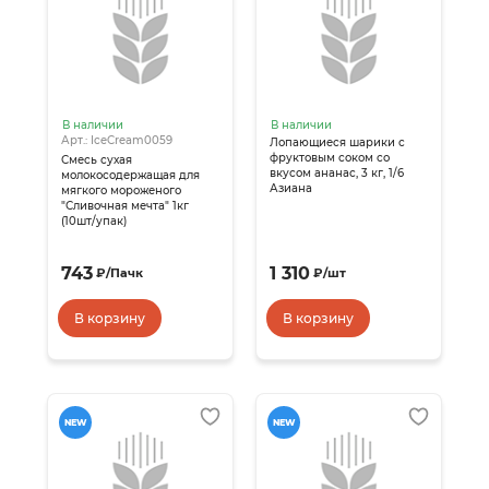
В наличии
В наличии
Арт.: IceCream0059
Лопающиеся шарики с
фруктовым соком со
Смесь сухая
вкусом ананас, 3 кг, 1/6
молокосодержащая для
Азиана
мягкого мороженого
"Сливочная мечта" 1кг
(10шт/упак)
743
1 310
₽
/
Пачк
₽
/
шт
В корзину
В корзину
NEW
NEW