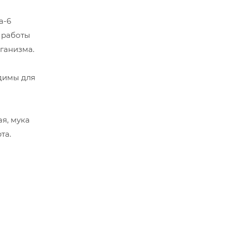
а-6
 работы
ганизма.
димы для
я, мука
та.