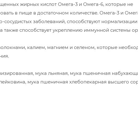
щенных жирных кислот Омега-3 и Омега-6, которые не
овать в пище в достаточном количестве. Омега-3 и Омег
о-сосудистых заболеваний, способствуют нормализации
 а также способствует укреплению иммунной системы ор
волокнами, калием, магнием и селеном, которые необхо
ния.
зированная, мука льняная, мука пшеничная набухающа
ейковина, мука пшеничная хлебопекарная высшего сор