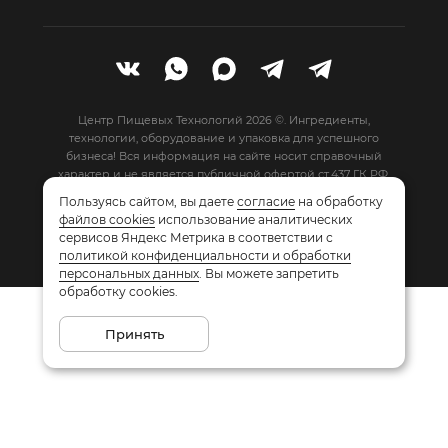
Центр Пищевых Технологий 2026 ©. Ингредиенты,
технологии, оборудование и упаковка для успешного
бизнеса!
Вся информация на сайте носит справочный
характер и не является публичной офертой ст.437 ГК РФ.
Пользуясь сайтом, вы даете
согласие
на обработку
файлов cookies
использование аналитических
Разработано
Студией Z-Labs
сервисов Яндекс Метрика в соответствии с
политикой конфиденциальности и обработки
персональных данных
. Вы можете запретить
обработку cookies.
Принять