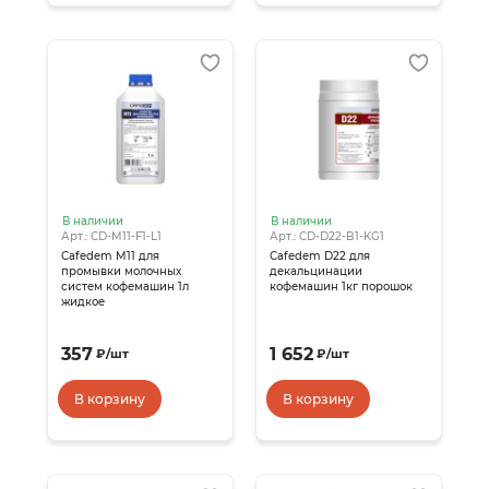
В наличии
В наличии
Арт.: CD-M11-F1-L1
Арт.: CD-D22-B1-KG1
Cafedem M11 для
Cafedem D22 для
промывки молочных
декальцинации
систем кофемашин 1л
кофемашин 1кг порошок
жидкое
357
1 652
₽
/
шт
₽
/
шт
В корзину
В корзину