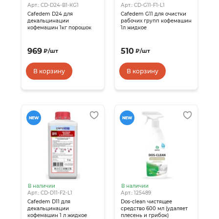
Арт.: CD-D24-В1-КG1
Арт.: CD-G11-F1-L1
Cafedem D24 для
Cafedem G11 для очистки
декальцинации
рабочих групп кофемашин
кофемашин 1кг порошок
1л жидкое
969
510
₽
/
шт
₽
/
шт
В корзину
В корзину
NEW
NEW
В наличии
В наличии
Арт.: CD-D11-F2-L1
Арт.: 125489
Cafedem D11 для
Dos-clean чистящее
декальцинации
средство 600 мл (удаляет
кофемашин 1 л жидкое
плесень и грибок)