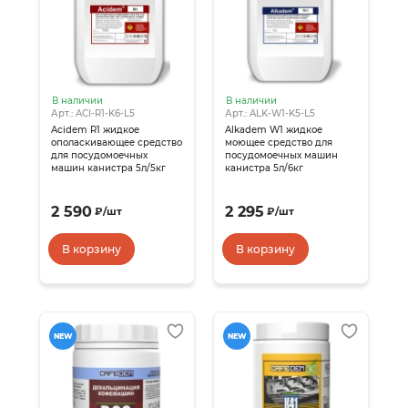
В наличии
В наличии
Арт.: ACI-R1-K6-L5
Арт.: ALK-W1-K5-L5
Acidem R1 жидкое
Alkadem W1 жидкое
ополаскивающее средство
моющее средство для
для посудомоечных
посудомоечных машин
машин канистра 5л/5кг
канистра 5л/6кг
2 590
2 295
₽
/
шт
₽
/
шт
В корзину
В корзину
NEW
NEW