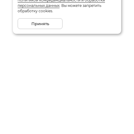
политикой конфиденциальности и обработки
персональных данных
. Вы можете запретить
обработку cookies.
Принять
Подписаться на рассылку
Email
Даю
согласие
на обработку моих персональных данных
в соответствии с
политикой конфиденциальности
Заказать звонок
Написать