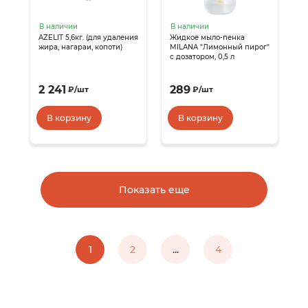
В наличии
В наличии
AZELIT 5,6кг. (для удаления
Жидкое мыло-пенка
жира, нагараи, копоти)
MILANA "Лимонный пирог"
с дозатором, 0,5 л
2 241
289
₽
/
шт
₽
/
шт
В корзину
В корзину
Показать еще
1
2
...
4