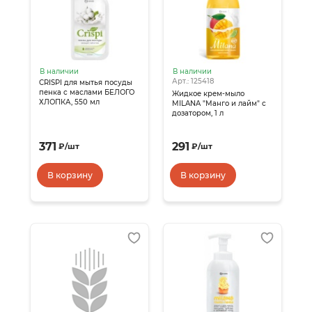
В наличии
В наличии
Арт.: 125418
CRISPI для мытья посуды
пенка с маслами БЕЛОГО
Жидкое крем-мыло
ХЛОПКА, 550 мл
MILANA "Манго и лайм" с
дозатором, 1 л
371
291
₽
/
шт
₽
/
шт
В корзину
В корзину