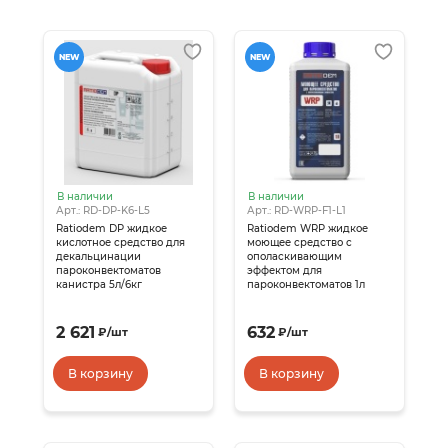
NEW
NEW
В наличии
В наличии
Арт.: RD-DP-K6-L5
Арт.: RD-WRP-F1-L1
Ratiodem DP жидкое
Ratiodem WRP жидкое
кислотное средство для
моющее средство с
декальцинации
ополаскивающим
пароконвектоматов
эффектом для
канистра 5л/6кг
пароконвектоматов 1л
2 621
632
₽
/
шт
₽
/
шт
В корзину
В корзину