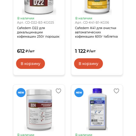
В наличии
В наличии
Арт.: CD-D22-B3-KG025
Арт.: CD-K41-B1-KG06
Cafedem D22 для
Cafedem K41 для очистки
декальцинации
автоматических
кофемашин 250г порошок
кофемашин 600г таблетка
612
1 122
₽
/
шт
₽
/
шт
В корзину
В корзину
NEW
NEW
В наличии
В наличии