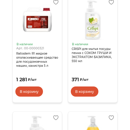
В наличии
В наличии
Арт.: 00-00000321
CRISPI для мытья посуды
пенка с СОКОМ ГРУШИ И
Ratiodem R1 жидкое
ЭКСТРАКТОМ БАЗИЛИКА,
ополаскивающее средство
550 мл
для посудомоечных
машин, канистра 5 л
1 281
371
₽
/
шт
₽
/
шт
В корзину
В корзину