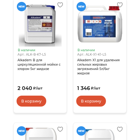
NEW
NEW
В наличии
В наличии
Арт.: ALK-В-K7-L5
Арт.: ALK-X1-K1-L5
Alkadem B для
Alkadem X1 для удаления
циркуляционной мойки с
сильных жировых
хлором 5кг жидкое
загрязнений 5л/6кг
жидкое
2 040
1 346
₽
/
шт
₽
/
шт
В корзину
В корзину
NEW
NEW