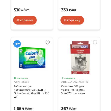
510
339
₽
/
шт
₽
/
шт
В корзину
В корзину
NEW
В наличии
В наличии
Арт.: 125534
Арт.: CD-D22-KM1-P5
Таблетки для
Cafedem D22 для
посудомоечных машин
удаления накипи,
Grass Colorit Plus 20 гр, 100
5пак*20г порошок
шт
1 654
367
₽
/
шт
₽
/
шт