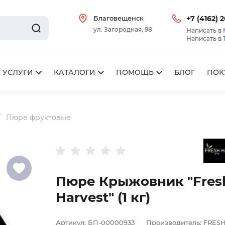
Благовещенск
+7 (4162) 
ул. Загородная, 98
Написать в
Написать в
УСЛУГИ
КАТАЛОГИ
ПОМОЩЬ
БЛОГ
ПОК
Пюре фруктовые
Пюре Крыжовник "Fres
Harvest" (1 кг)
Артикул:
БП-00000933
Производитель:
FRES