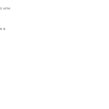
о или
е в