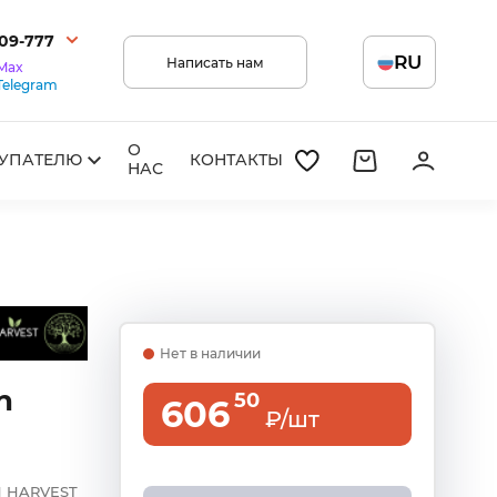
209-777
RU
Написать нам
Max
Telegram
О
УПАТЕЛЮ
КОНТАКТЫ
НАС
Нет в наличии
h
50
606
₽/шт
H HARVEST