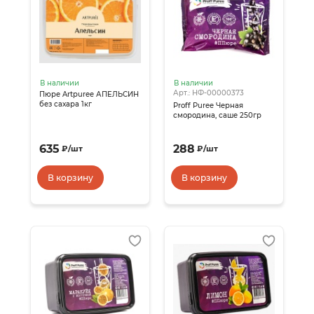
В наличии
В наличии
Арт.: НФ-00000373
Пюре Artpuree АПЕЛЬСИН
без сахара 1кг
Proff Puree Черная
смородина, саше 250гр
635
288
₽
/
шт
₽
/
шт
В корзину
В корзину