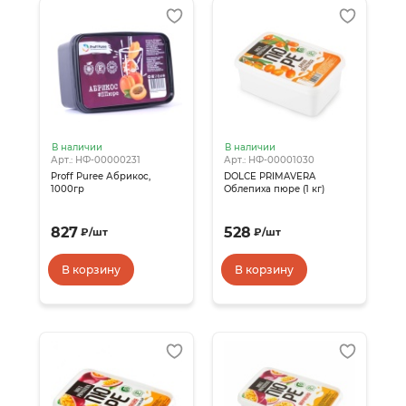
В наличии
В наличии
Арт.: НФ-00000231
Арт.: НФ-00001030
Proff Puree Абрикос,
DOLCE PRIMAVERA
1000гр
Облепиха пюре (1 кг)
827
528
₽
/
шт
₽
/
шт
В корзину
В корзину