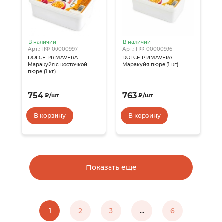
В наличии
В наличии
Арт.: НФ-00000997
Арт.: НФ-00000996
DOLCE PRIMAVERA
DOLCE PRIMAVERA
Маракуйя с косточкой
Маракуйя пюре (1 кг)
пюре (1 кг)
754
763
₽
/
шт
₽
/
шт
В корзину
В корзину
Показать еще
1
2
3
...
6