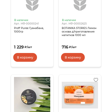
В наличии
В наличии
Арт.: НФ-00000241
Арт.: НФ-00002625
Proff Puree Гуанабана,
BOTANIKA STORIES Лимон
1000гр
основа д/приготовления
напитков 1000 мл
1 229
716
₽
/
шт
₽
/
шт
В корзину
В корзину