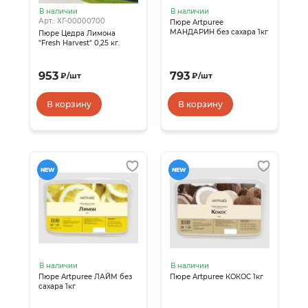
В наличии
В наличии
Арт.: ХГ-00000700
Пюре Artpuree
МАНДАРИН без сахара 1кг
Пюре Цедра Лимона
"Fresh Harvest" 0,25 кг.
953
793
₽
/
шт
₽
/
шт
В корзину
В корзину
NEW
NEW
В наличии
В наличии
Пюре Artpuree ЛАЙМ без
Пюре Artpuree КОКОС 1кг
сахара 1кг