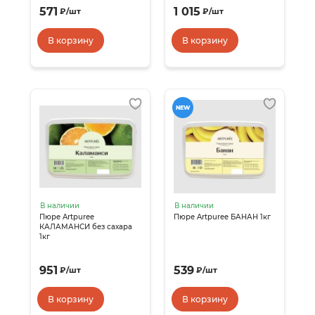
571
1 015
₽
/
шт
₽
/
шт
В корзину
В корзину
NEW
В наличии
В наличии
Пюре Artpuree
Пюре Artpuree БАНАН 1кг
КАЛАМАНСИ без сахара
1кг
951
539
₽
/
шт
₽
/
шт
В корзину
В корзину