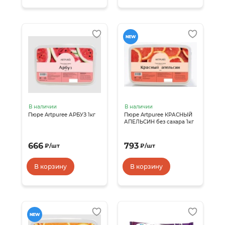
NEW
В наличии
В наличии
Пюре Artpuree АРБУЗ 1кг
Пюре Artpuree КРАСНЫЙ
АПЕЛЬСИН без сахара 1кг
666
793
₽
/
шт
₽
/
шт
В корзину
В корзину
NEW