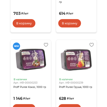
гр
703
614
₽
/
шт
₽
/
шт
В корзину
В корзину
NEW
В наличии
В наличии
Арт.: НФ-00000253
Арт.: НФ-00000239
Proff Puree Кокос, 1000 гр
Proff Puree Груша, 1000 гр
1 146
628
₽
/
шт
₽
/
шт