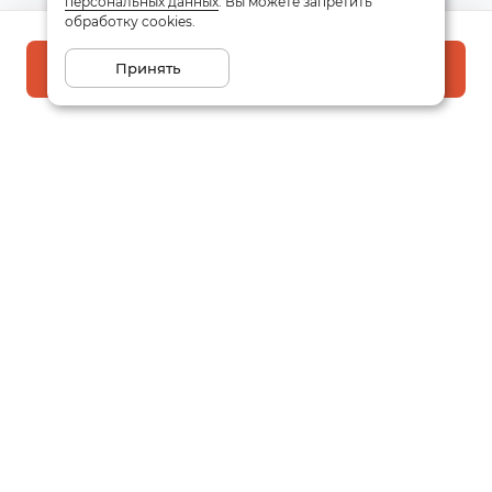
персональных данных
. Вы можете запретить
обработку cookies.
Принять
В корзину
Подписаться на рассылку
Email
Даю
согласие
на обработку моих персональных данных
в соответствии с
политикой конфиденциальности
Заказать звонок
Написать