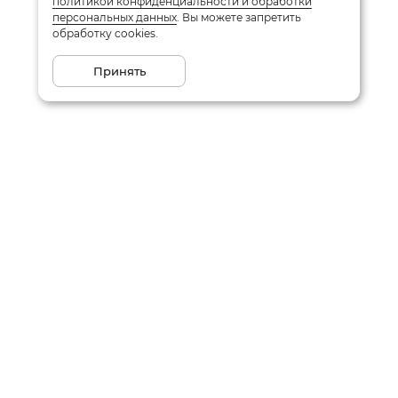
политикой конфиденциальности и обработки
персональных данных
. Вы можете запретить
обработку cookies.
Принять
Подписаться на рассылку
Email
Даю
согласие
на обработку моих персональных данных
в соответствии с
политикой конфиденциальности
Заказать звонок
Написать