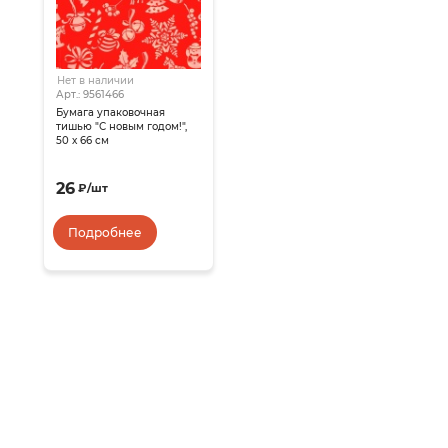
Нет в наличии
Арт.: 9561466
Бумага упаковочная
тишью "С новым годом!",
50 х 66 см
26
₽
/
шт
Подробнее