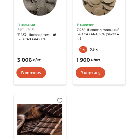
В наличии
В наличии
Арт.: 71283
71282. Шоколад молочный
БЕЗ САХАРА 36% (пакет 4
71283. Шоколад темный
кг)
БЕЗ САХАРА 60%
1 кг
0,3 кг
3 006
1 900
₽
/
кг
₽
/
шт
В корзину
В корзину