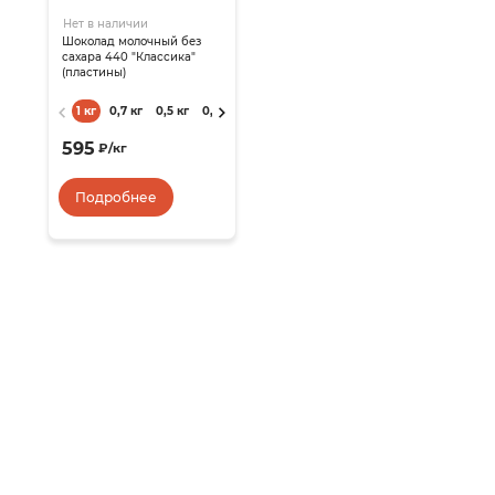
Нет в наличии
Шоколад молочный без
сахара 440 "Классика"
(пластины)
1 кг
0,7 кг
0,5 кг
0,45 кг
0,3 кг
595
₽
/
кг
Подробнее