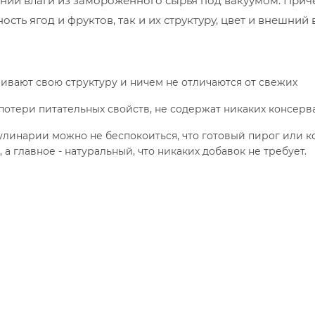
нии влаги из замороженного сырья под вакуумом. Прич
сть ягод и фруктов, так и их структуру, цвет и внешний 
ивают свою структуру и ничем не отличаются от свежих
 потери питательных свойств, не содержат никаких консерв
улинарии можно не беспокоиться, что готовый пирог или к
 а главное - натуральный, что никаких добавок не требует.