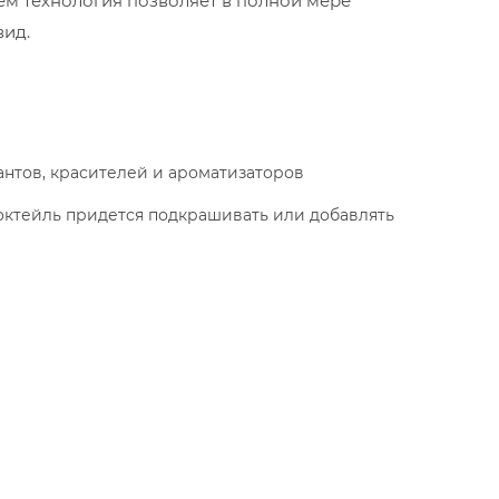
ем технология позволяет в полной мере
вид.
антов, красителей и ароматизаторов
октейль придется подкрашивать или добавлять