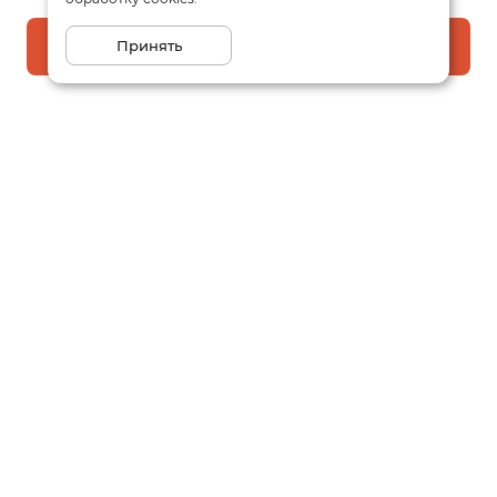
Принять
В корзину
Подписаться на рассылку
Email
Даю
согласие
на обработку моих персональных данных
в соответствии с
политикой конфиденциальности
Заказать звонок
Написать
Оптовый отдел