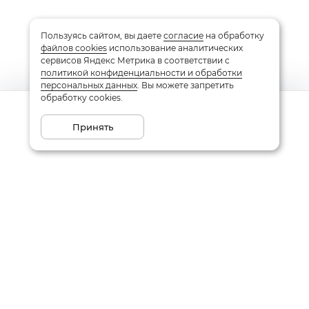
Пользуясь сайтом, вы даете
согласие
на обработку
файлов cookies
использование аналитических
сервисов Яндекс Метрика в соответствии с
политикой конфиденциальности и обработки
персональных данных
. Вы можете запретить
обработку cookies.
Сообщить о поступлении
Принять
Подписаться на рассылку
Email
Даю
согласие
на обработку моих персональных данных