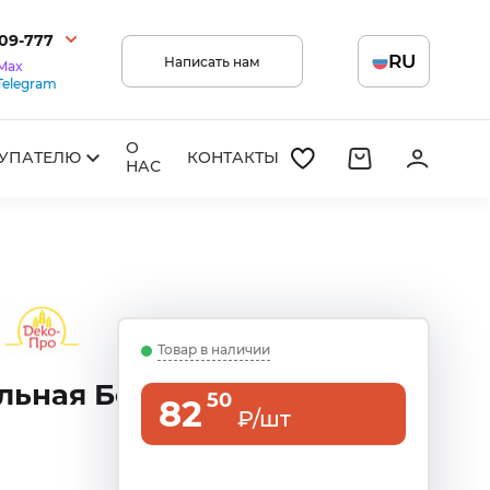
209-777
RU
Написать нам
Max
Telegram
О
УПАТЕЛЮ
КОНТАКТЫ
НАС
Товар в наличии
льная Белая 100
50
82
₽/шт