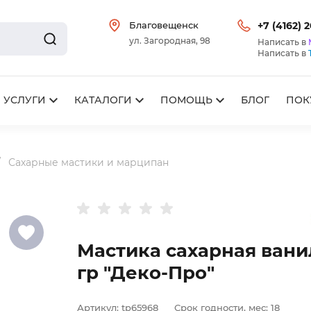
Благовещенск
+7 (4162) 
ул. Загородная, 98
Написать в
Написать в
УСЛУГИ
КАТАЛОГИ
ПОМОЩЬ
БЛОГ
ПОК
Сахарные мастики и марципан
Мастика сахарная вани
гр "Деко-Про"
Артикул:
tp65968
Срок годности, мес:
18