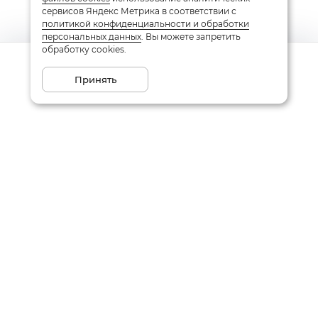
сервисов Яндекс Метрика в соответствии с
политикой конфиденциальности и обработки
персональных данных
. Вы можете запретить
обработку cookies.
Сообщить о поступлении
Принять
Подписаться на рассылку
Email
Даю
согласие
на обработку моих персональных данных
в соответствии с
политикой конфиденциальности
Заказать звонок
Написать