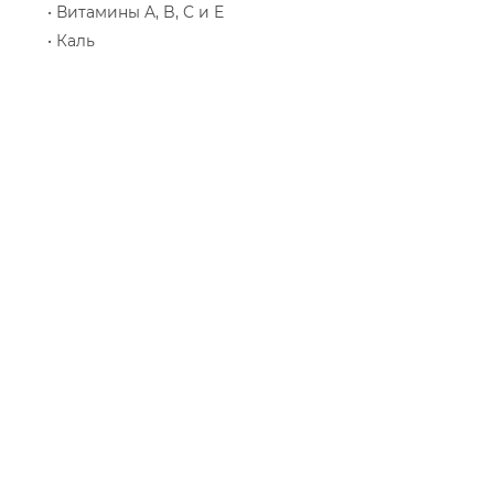
• Витамины A, B, C и E
• Каль