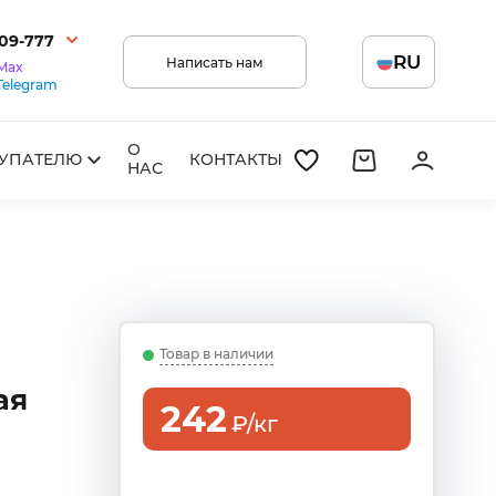
209-777
RU
Написать нам
Max
Telegram
О
УПАТЕЛЮ
КОНТАКТЫ
НАС
Товар в наличии
ая
242
₽/кг