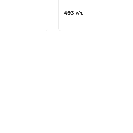
493
₽
/
л.