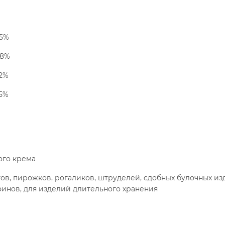
65%
68%
72%
75%
ого крема
ов, пирожков, рогаликов, штруделей, cдобных булочных из
ффинов, для изделий длительного хранения