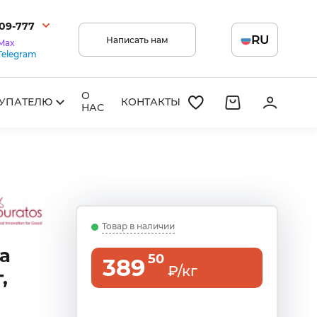
209-777
RU
Написать нам
Max
Telegram
О
УПАТЕЛЮ
КОНТАКТЫ
НАС
Товар в наличии
а
50
389
₽/кг
,