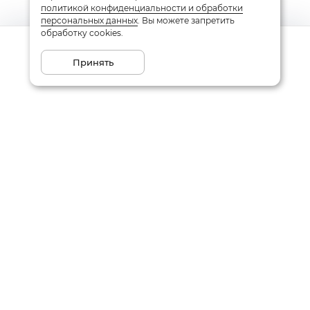
политикой конфиденциальности и обработки
персональных данных
. Вы можете запретить
обработку cookies.
Сообщить о поступлении
Принять
Подписаться на рассылку
Email
Даю
согласие
на обработку моих персональных данных
в соответствии с
политикой конфиденциальности
Заказать звонок
Написать