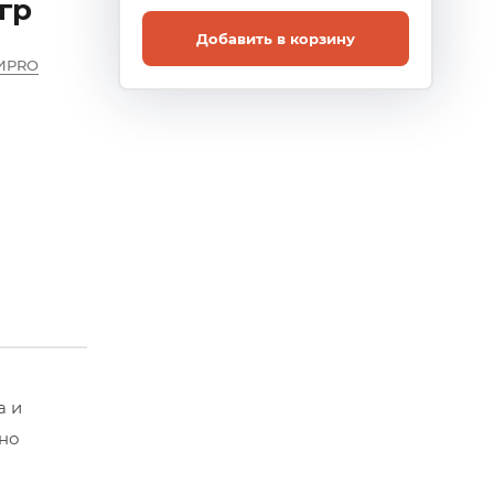
гр
Добавить в корзину
ИPRO
а и
ьно