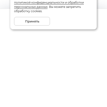
политикой конфиденциальности и обработки
персональных данных
. Вы можете запретить
обработку cookies.
Сообщить о поступлении
Принять
Подписаться на рассылку
Email
Даю
согласие
на обработку моих персональных данных
в соответствии с
политикой конфиденциальности
Заказать звонок
Написать