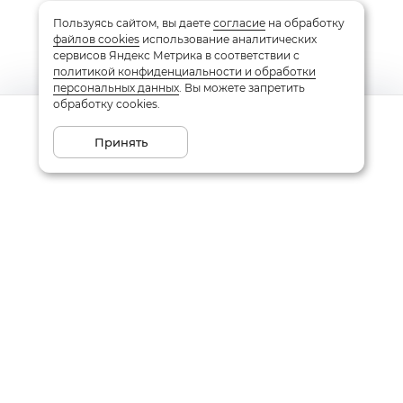
Пользуясь сайтом, вы даете
согласие
на обработку
файлов cookies
использование аналитических
сервисов Яндекс Метрика в соответствии с
политикой конфиденциальности и обработки
персональных данных
. Вы можете запретить
обработку cookies.
Сообщить о поступлении
Принять
Подписаться на рассылку
Email
Даю
согласие
на обработку моих персональных данных
в соответствии с
политикой конфиденциальности