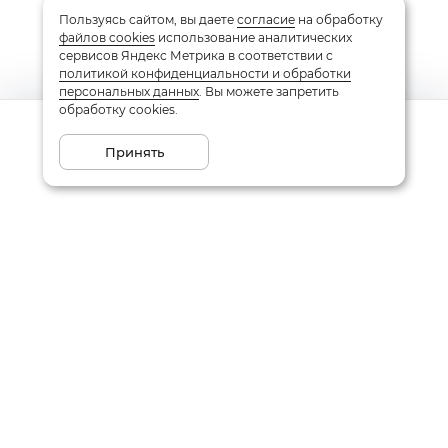
Пользуясь сайтом, вы даете
согласие
на обработку
файлов cookies
использование аналитических
сервисов Яндекс Метрика в соответствии с
политикой конфиденциальности и обработки
персональных данных
. Вы можете запретить
обработку cookies.
Сообщить о поступлении
Принять
Подписаться на рассылку
Email
Даю
согласие
на обработку моих персональных данных
в соответствии с
политикой конфиденциальности