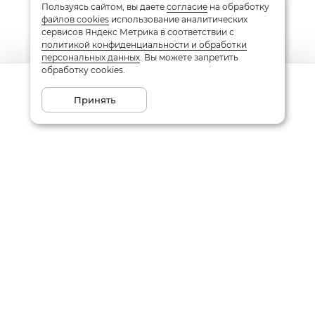
Пользуясь сайтом, вы даете
согласие
на обработку
файлов cookies
использование аналитических
сервисов Яндекс Метрика в соответствии с
политикой конфиденциальности и обработки
персональных данных
. Вы можете запретить
обработку cookies.
Сообщить о поступлении
Принять
Подписаться на рассылку
Email
Даю
согласие
на обработку моих персональных данных
в соответствии с
политикой конфиденциальности