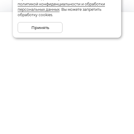
политикой конфиденциальности и обработки
персональных данных
. Вы можете запретить
обработку cookies.
Сообщить о поступлении
Принять
Подписаться на рассылку
Email
Даю
согласие
на обработку моих персональных данных
в соответствии с
политикой конфиденциальности
Заказать звонок
Написать