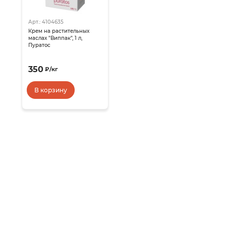
Арт.: 4104635
Крем на растительных
маслах "Виппак", 1 л,
Пуратос
350
₽
/
кг
В корзину