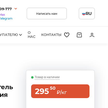
209-777
RU
Написать нам
Max
Telegram
О
УПАТЕЛЮ
КОНТАКТЫ
НАС
Товар в наличии
гель
50
295
₽/кг
ия