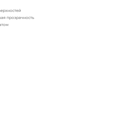
верхностей
шая прозрачность
атом