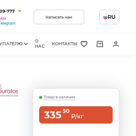
209-777
RU
Написать нам
Max
Telegram
О
УПАТЕЛЮ
КОНТАКТЫ
НАС
Товар в наличии
50
335
₽/кг