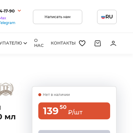
14-17-90
RU
Написать нам
Max
Telegram
О
УПАТЕЛЮ
КОНТАКТЫ
НАС
Нет в наличии
й
50
139
₽/шт
0 мл