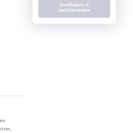
Сообщить о
поступлении
пен
огии,