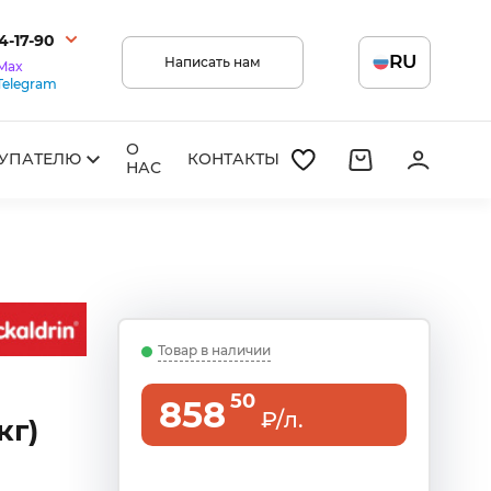
14-17-90
RU
Написать нам
Max
Telegram
О
УПАТЕЛЮ
КОНТАКТЫ
НАС
Товар в наличии
50
858
₽/л.
кг)