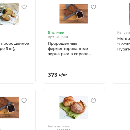
В наличии
Нет в н
Арт.: 4016181
Мягки
 пророщенное
Пророщенные
"Софтг
о 5 кг),
ферментированные
Пурат
зерна ржи в сиропе
(ведро 5 кг), Пуратос
373
₽
/
кг
и
Нет в наличии