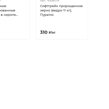
5
Арт.: 4008078
ные
Софтгрейн пророщенное
рованные
зерно (ведро 11 кг),
 в сиропе
Пуратос
г), Пуратос
310
₽
/
кг