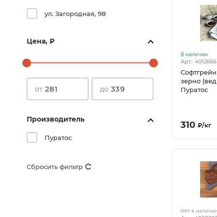
ул. Загородная, 98
Цена, ₽
В наличии
Арт.: 4012666
Софтгрейн
зерно (ведр
от
до
Пуратос
Производитель
310
₽
/
кг
Пуратос
Сбросить
фильтр
Нет в наличи