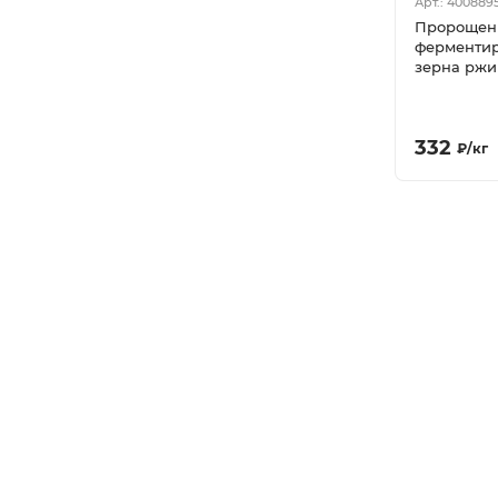
Арт.: 400889
Пророщен
ферменти
зерна ржи
(ведро 22 к
332
₽
/
кг