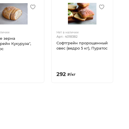
аличии
Нет в наличии
Арт.: 4018382
е зерна
Софтгрейн пророщенный
рейн Кукуруза",
овес (ведро 5 кг), Пуратос
ос
292
₽
/
кг