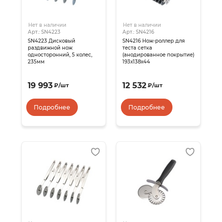
Нет в наличии
Нет в наличии
Арт.: SN4223
Арт.: SN4216
SN4223 Дисковый
SN4216 Нож-роллер для
раздвижной нож
теста сетка
односторонний, 5 колес,
(анодированное покрытие)
235мм
193х138х44
19 993
12 532
₽
/
шт
₽
/
шт
Подробнее
Подробнее