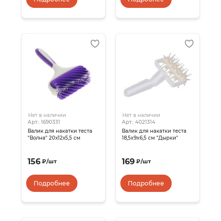
Нет в наличии
Нет в наличии
Арт.: 1690331
Арт.: 4021314
Валик для накатки теста
Валик для накатки теста
"Волна" 20х12х5,5 см
18,5x9x6,5 см "Дырки"
156
169
₽
/
шт
₽
/
шт
Подробнее
Подробнее