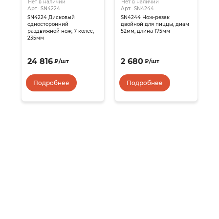
Нет в наличии
Нет в наличии
Арт.: SN4224
Арт.: SN4244
SN4224 Дисковый
SN4244 Нож-резак
односторонний
двойной для пиццы, диам
раздвижной нож, 7 колес,
52мм, длина 175мм
235мм
24 816
2 680
₽
/
шт
₽
/
шт
Подробнее
Подробнее