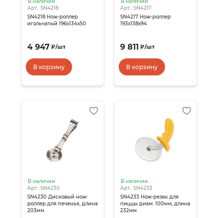
В наличии
В наличии
Арт.: SN4218
Арт.: SN4217
SN4218 Нож-роллер
SN4217 Нож-роллер
игольчатый 196х134х50
193х138х94
4 947
9 811
₽
/
шт
₽
/
шт
В корзину
В корзину
В наличии
В наличии
Арт.: SN4230
Арт.: SN4233
SN4230 Дисковый нож-
SN4233 Нож-резак для
роллер для печенья, длина
пиццы диам. 100мм, длина
203мм
232мм