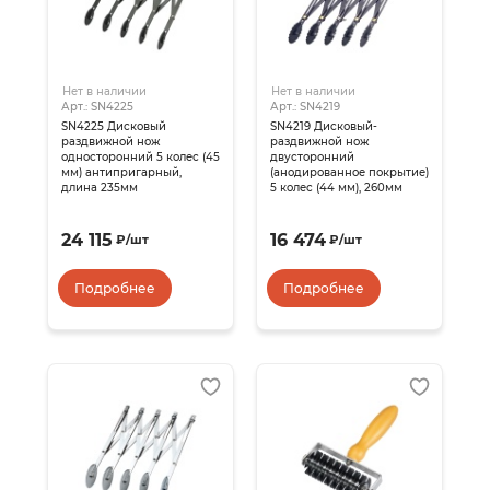
Нет в наличии
Нет в наличии
Арт.: SN4225
Арт.: SN4219
SN4225 Дисковый
SN4219 Дисковый-
раздвижной нож
раздвижной нож
односторонний 5 колес (45
двусторонний
мм) антипригарный,
(анодированное покрытие)
длина 235мм
5 колес (44 мм), 260мм
24 115
16 474
₽
/
шт
₽
/
шт
Подробнее
Подробнее