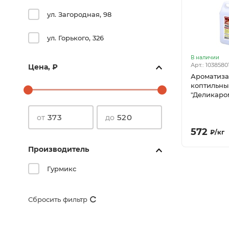
ул. Загородная, 98
ул. Горького, 326
В наличии
Арт.: 1038580
Цена, ₽
Ароматиза
коптильны
"Деликаром
кг
от
до
572
₽
/
кг
Производитель
Гурмикс
Сбросить
фильтр