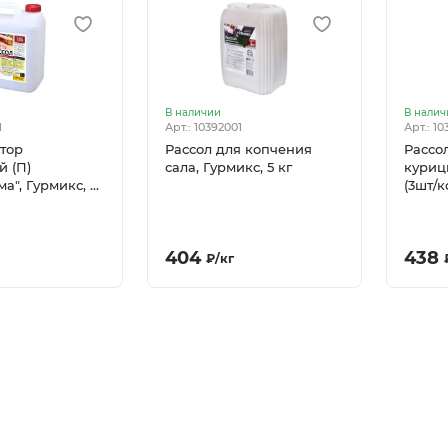
В наличии
В налич
1
Арт.: 10392001
Арт.: 10
тор
Рассол для копчения
Рассо
й (П)
сала, Гурмикс, 5 кг
курицы
а", Гурмикс, 5
(3шт/к
404
438
₽
/
кг