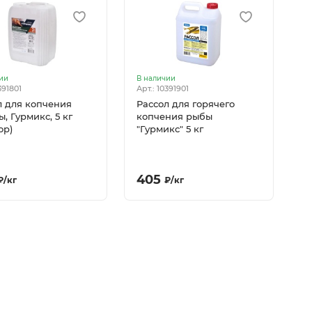
ии
В наличии
391801
Арт.: 10391901
л для копчения
Рассол для горячего
, Гурмикс, 5 кг
копчения рыбы
ор)
"Гурмикс" 5 кг
405
₽
/
кг
₽
/
кг