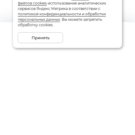
файлов cookies
использование аналитических
сервисов Яндекс Метрика в соответствии с
политикой конфиденциальности и обработки
персональных данных
. Вы можете запретить
обработку cookies.
Сообщить о поступлении
Принять
Подписаться на рассылку
Email
Даю
согласие
на обработку моих персональных данных
в соответствии с
политикой конфиденциальности
Заказать звонок
Написать