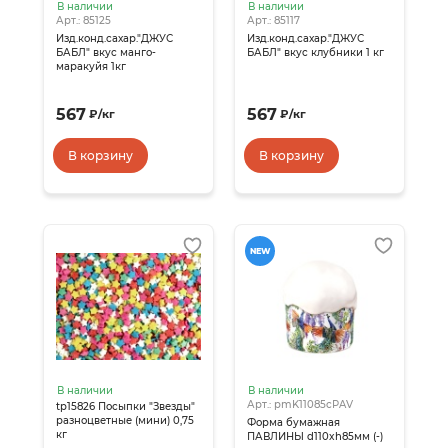
В наличии
В наличии
Арт.: 85125
Арт.: 85117
Изд.конд.сахар."ДЖУС
Изд.конд.сахар."ДЖУС
БАБЛ" вкус манго-
БАБЛ" вкус клубники 1 кг
маракуйя 1кг
567
567
₽
/
кг
₽
/
кг
В корзину
В корзину
NEW
В наличии
В наличии
Арт.: pmK11085сPAV
tp15826 Посыпки "Звезды"
разноцветные (мини) 0,75
Форма бумажная
кг
ПАВЛИНЫ d110xh85мм (-)