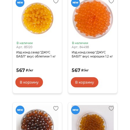
NEW
NEW
В наличии
В наличии
Арт.: 85120
Арт.: 84498
Изд.конд.сахар."ДЖУС
Изд.конд.сахар."ДЖУС
БАБЛ" вкус облепихи 1 кг
БАБЛ" вкус морошки 1.2 кг
567
567
₽
/
кг
₽
/
кг
В корзину
В корзину
NEW
NEW