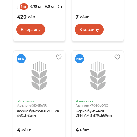
1 кг
0,75 кг
0,5 кг
0,3 кг
0,1 кг
420
7
₽
/
кг
₽
/
шт
В корзину
В корзину
NEW
NEW
В наличии
В наличии
Арт.: pmK6045cRU
Арт.: pmK7060сORG
Форма бумажная РУСТИК
Форма бумажная
d60xh45мм
ОРИГАМИ d70xh60мм
4
4
₽
/
шт
₽
/
шт