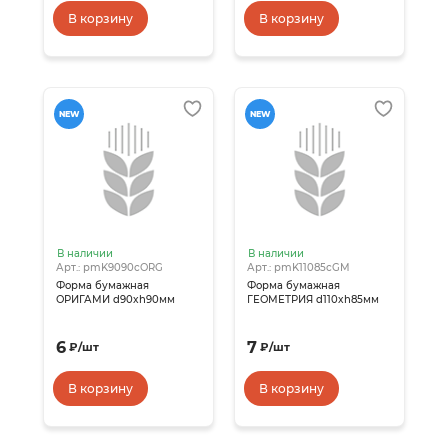
В корзину
В корзину
NEW
NEW
В наличии
В наличии
Арт.: pmK9090сORG
Арт.: pmK11085сGM
Форма бумажная
Форма бумажная
ОРИГАМИ d90xh90мм
ГЕОМЕТРИЯ d110xh85мм
6
7
₽
/
шт
₽
/
шт
В корзину
В корзину