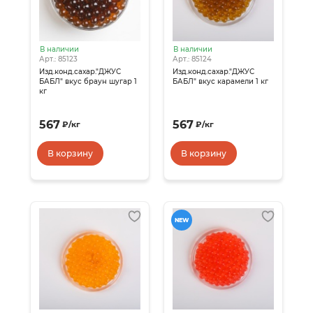
В наличии
В наличии
Арт.: 85123
Арт.: 85124
Изд.конд.сахар."ДЖУС
Изд.конд.сахар."ДЖУС
БАБЛ" вкус браун шугар 1
БАБЛ" вкус карамели 1 кг
кг
567
567
₽
/
кг
₽
/
кг
В корзину
В корзину
NEW