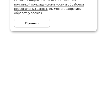
сервисов Яндекс Метрика в соответствии с
политикой конфиденциальности и обработки
персональных данных
. Вы можете запретить
обработку cookies.
Принять
Подписаться на рассылку
Email
Даю
согласие
на обработку моих персональных данных
в соответствии с
политикой конфиденциальности
Заказать звонок
Написать