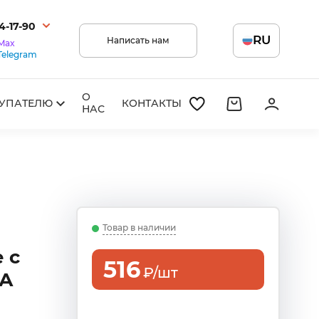
14-17-90
RU
Написать нам
Max
Telegram
О
УПАТЕЛЮ
КОНТАКТЫ
НАС
Товар в наличии
 с
516
₽/шт
НА