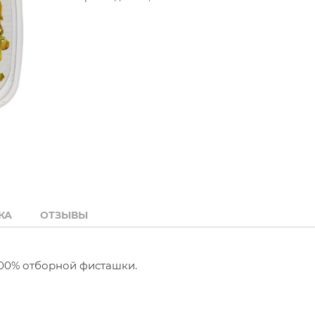
КА
ОТЗЫВЫ
00% отборной фисташки.